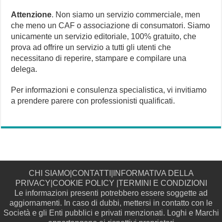
Attenzione
. Non siamo un servizio commerciale, men
che meno un CAF o associazione di consumatori. Siamo
unicamente un servizio editoriale, 100% gratuito, che
prova ad offrire un servizio a tutti gli utenti che
necessitano di reperire, stampare e compilare una
delega.
Per informazioni e consulenza specialistica, vi invitiamo
a prendere parere con professionisti qualificati.
CHI SIAMO
|
CONTATTI
|
INFORMATIVA DELLA
PRIVACY
|
COOKIE POLICY
|
TERMINI E CONDIZIONI
Le informazioni presenti potrebbero essere soggette ad
aggiornamenti. In caso di dubbi, mettersi in contatto con le
Società e gli Enti pubblici e privati menzionati. Loghi e Marchi