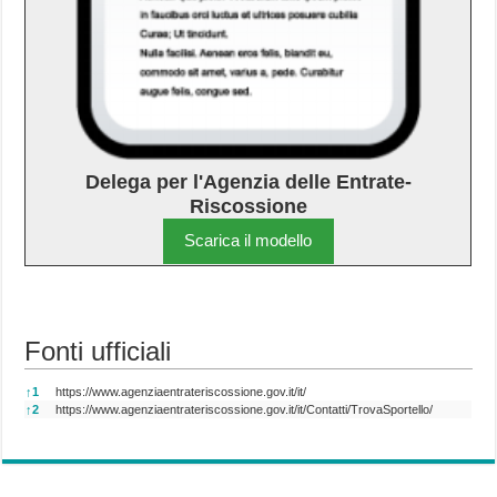
Delega per l'Agenzia delle Entrate-
Riscossione
Scarica il modello
Fonti ufficiali
Fonti ufficiali
↑
1
https://www.agenziaentrateriscossione.gov.it/it/
↑
2
https://www.agenziaentrateriscossione.gov.it/it/Contatti/TrovaSportello/