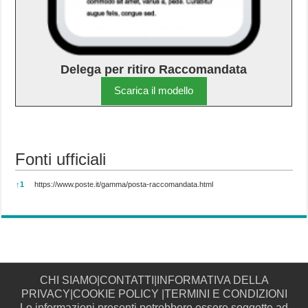
Delega per ritiro Raccomandata
Scarica il modello
Fonti ufficiali
Fonti ufficiali
↑
1
https://www.poste.it/gamma/posta-raccomandata.html
CHI SIAMO
|
CONTATTI
|
INFORMATIVA DELLA
PRIVACY
|
COOKIE POLICY
|
TERMINI E CONDIZIONI
Le informazioni presenti potrebbero essere soggette ad